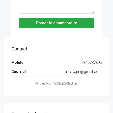
Poster le commentaire
Contact
Mobile
2345787395
Courriel
raitsilvajm@gmail.com
Find nsFoIbhVeZBpjZeChwl on: