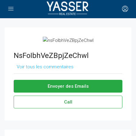
NsFoIbhVeZBpjZeChwl
Voir tous les commentaires
Envoyer des Emails
Call