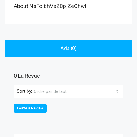
About NsFoIbhVeZBpjZeChwl
Avis (0)
0 La Revue
Sort by:
Ordre par défaut
Leave a Review