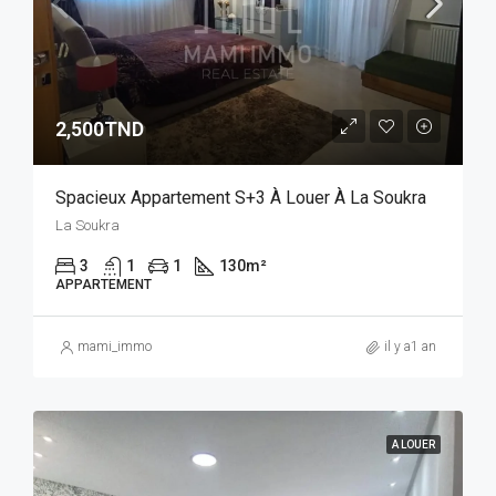
2,500TND
Spacieux Appartement S+3 À Louer À La Soukra
La Soukra
3
1
1
130
m²
APPARTEMENT
mami_immo
il y a1 an
A LOUER