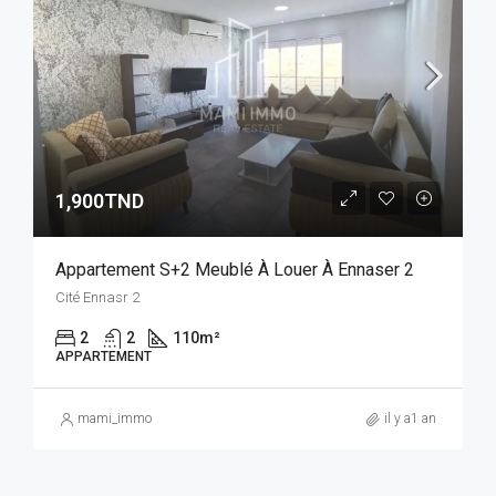
1,900TND
Appartement S+2 Meublé À Louer À Ennaser 2
Cité Ennasr 2
2
2
110
m²
APPARTEMENT
mami_immo
il y a1 an