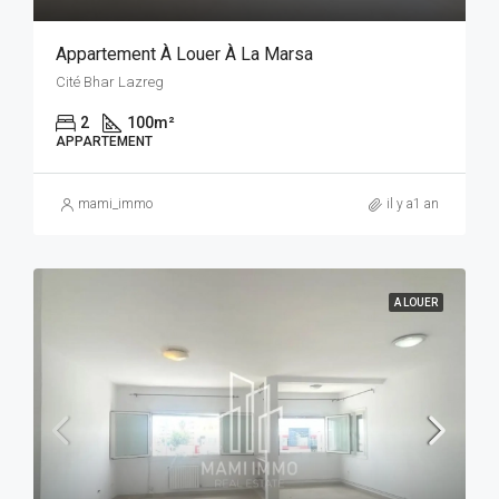
Appartement À Louer À La Marsa
Cité Bhar Lazreg
2
100
m²
APPARTEMENT
mami_immo
il y a1 an
A LOUER