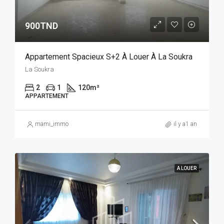
900TND
Appartement Spacieux S+2 À Louer À La Soukra
La Soukra
2
1
120
m²
APPARTEMENT
mami_immo
il y a1 an
A LOUER