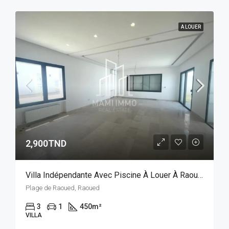
A LOUER
2,900TND
Villa Indépendante Avec Piscine À Louer À Raoued Beach - Tunis Bay Project
Plage de Raoued, Raoued
3
1
450
m²
VILLA