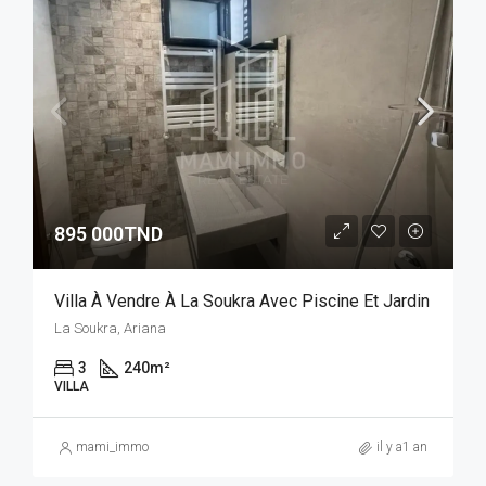
895 000TND
Villa À Vendre À La Soukra Avec Piscine Et Jardin
La Soukra, Ariana
3
240
m²
VILLA
mami_immo
il y a1 an