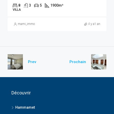
8
3
5
1900
m²
VILLA
mami_immo
il y a1 an
Prev
Prochain
Découvrir
Hammamet