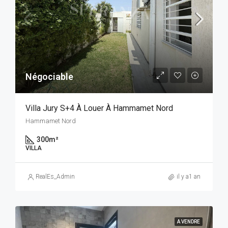
Négociable
Villa Jury S+4 À Louer À Hammamet Nord
Hammamet Nord
300
m²
VILLA
RealEs_Admin
il y a1 an
A VENDRE