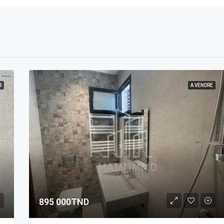
R
A VENDRE
895 000TND