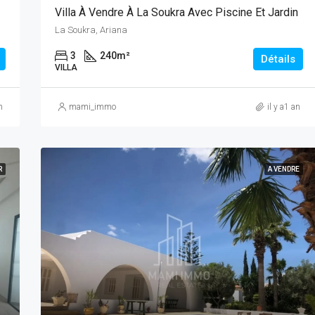
Villa À Vendre À La Soukra Avec Piscine Et Jardin
La Soukra, Ariana
3
240
m²
Détails
VILLA
n
mami_immo
il y a1 an
R
A VENDRE