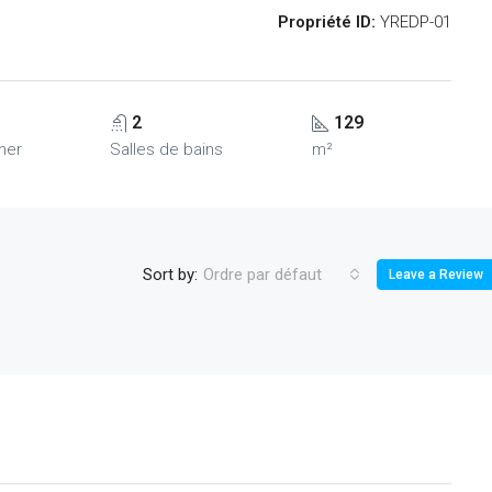
Propriété ID:
YREDP-01
2
129
her
Salles de bains
m²
Sort by:
Ordre par défaut
Leave a Review