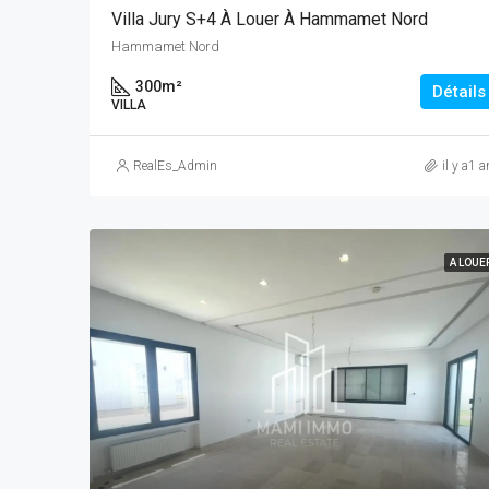
Villa Jury S+4 À Louer À Hammamet Nord
Hammamet Nord
300
m²
Détails
VILLA
RealEs_Admin
il y a1 a
A LOUE