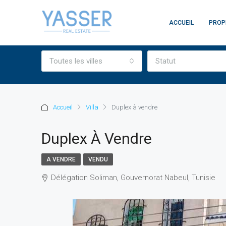
ACCUEIL
PROP
Toutes les villes
Statut
Accueil
Villa
Duplex à vendre
Duplex À Vendre
A VENDRE
VENDU
Délégation Soliman, Gouvernorat Nabeul, Tunisie