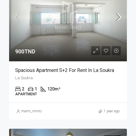
900TND
Spacious Apartment S+2 For Rent In La Soukra
La Soukra
2
1
120
m²
APARTMENT
mami_immo
1 year ago