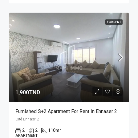
FOR RENT
1,900TND
Furnished S+2 Apartment For Rent In Ennaser 2
Cité Ennasr 2
2
2
110
m²
APARTMENT