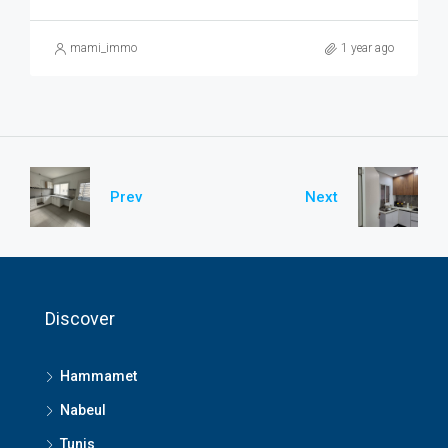
mami_immo
1 year ago
Prev
Next
Discover
Hammamet
Nabeul
Tunis