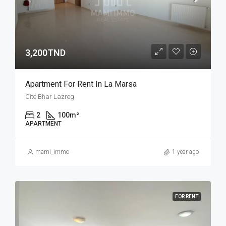
3,200TND
Apartment For Rent In La Marsa
Cité Bhar Lazreg
2
100
m²
APARTMENT
mami_immo
1 year ago
FOR RENT