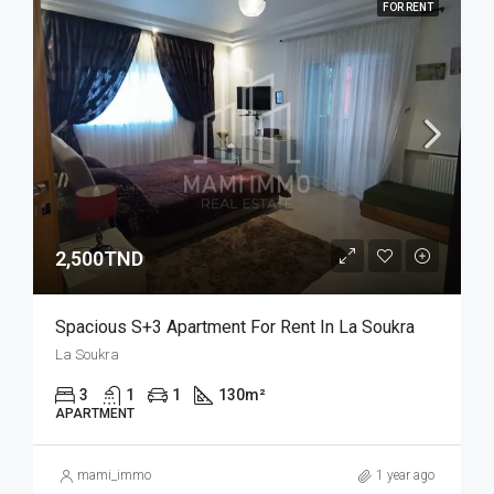
FOR RENT
2,500TND
Spacious S+3 Apartment For Rent In La Soukra
La Soukra
3
1
1
130
m²
APARTMENT
mami_immo
1 year ago