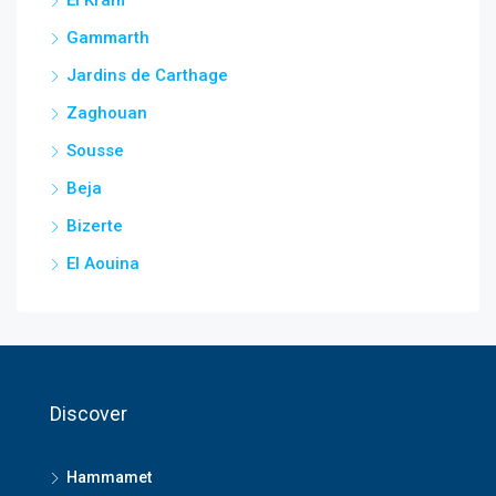
El Kram
Gammarth
Jardins de Carthage
Zaghouan
Sousse
Beja
Bizerte
El Aouina
Discover
Hammamet