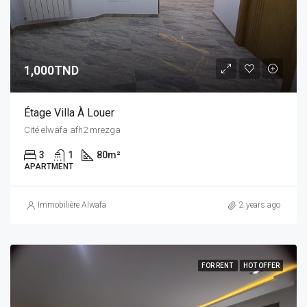
1,000TND
Étage Villa À Louer
Cité elwafa afh2 mrezga
3
1
80
m²
APARTMENT
Immobilière Alwafa
2 years ago
FOR RENT
HOT OFFER