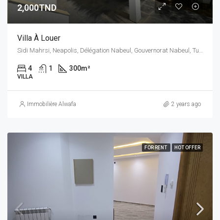
2,000TND
Villa À Louer
Sidi Mahrsi, Neapolis, Délégation Nabeul, Gouvernorat Nabeul, Tunisie
4
1
300
m²
VILLA
Immobilière Alwafa
2 years ago
FOR RENT
HOT OFFER