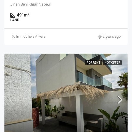
Jinan Beni Khiar Nabeul
491
m²
LAND
Immobilière Alwafa
2 years ago
FOR RENT
HOT OFFER