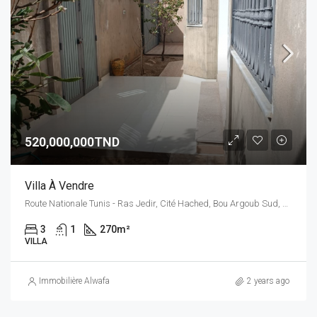
520,000,000TND
Villa À Vendre
Route Nationale Tunis - Ras Jedir, Cité Hached, Bou Argoub Sud, Délégation Bou Argoub, Gouvernorat Nabeul, 8040, Tunisie
3
1
270
m²
VILLA
Immobilière Alwafa
2 years ago