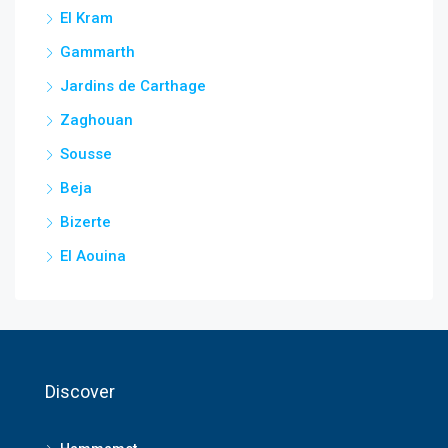
El Kram
Gammarth
Jardins de Carthage
Zaghouan
Sousse
Beja
Bizerte
El Aouina
Discover