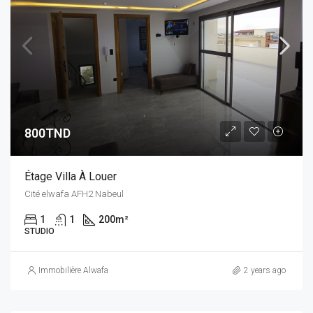
800TND
Étage Villa À Louer
Cité elwafa AFH2 Nabeul
1
1
200
m²
STUDIO
Immobilière Alwafa
2 years ago