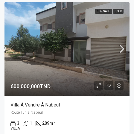
FOR SALE
SOLD
600,000,000TND
Villa À Vendre À Nabeul
Route Tunis Nabeul
3
1
209
m²
VILLA