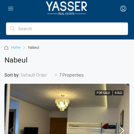
Home
Nabeul
Nabeul
Sort by:
7 Properties
Default Order
FOR SALE
SOLD