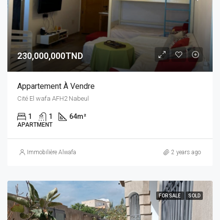
230,000,000TND
Appartement À Vendre
Cité El wafa AFH2 Nabeul
1
1
64
m²
APARTMENT
Immobilière Alwafa
2 years ago
FOR SALE
SOLD