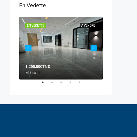
En Vedette
 VENDRE
EN VEDETTE
A VENDRE
EN VEDETTE
1,200,000TND
10 500TND
Monastir
Zone Crakxi