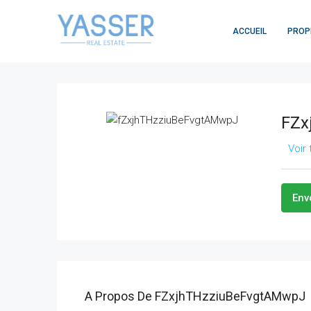
ACCUEIL
PROP
FZx
Voir
Env
A Propos De FZxjhTHzziuBeFvgtAMwpJ