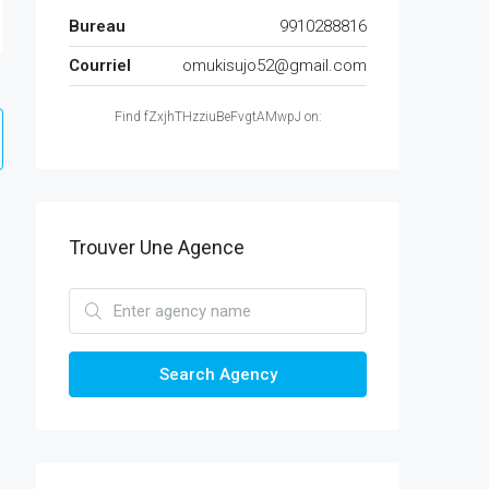
Bureau
9910288816
Courriel
omukisujo52@gmail.com
Find fZxjhTHzziuBeFvgtAMwpJ on:
Trouver Une Agence
Search Agency