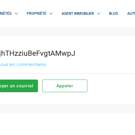
RIÉTÉS
PROPRIÉTÉ
AGENT IMMOBILIER
BLOG
AUT
jhTHzziuBeFvgtAMwpJ
 tous les commentaires
oyer un courriel
Appeler