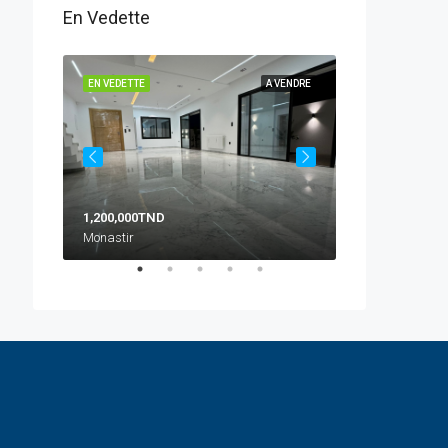
En Vedette
 VENDRE
EN VEDETTE
A VENDRE
EN VEDETTE
1,200,000TND
10 500TND
Monastir
Zone Crakxi