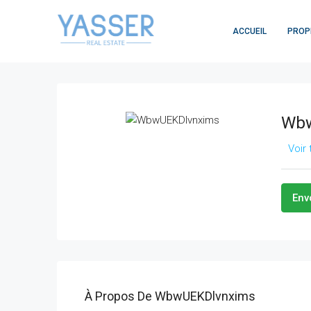
ACCUEIL
PROP
Wbw
Voir
Env
À Propos De WbwUEKDlvnxims