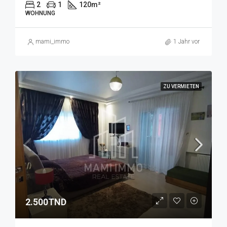
2
1
120
m²
WOHNUNG
mami_immo
1 Jahr vor
ZU VERMIETEN
2.500TND