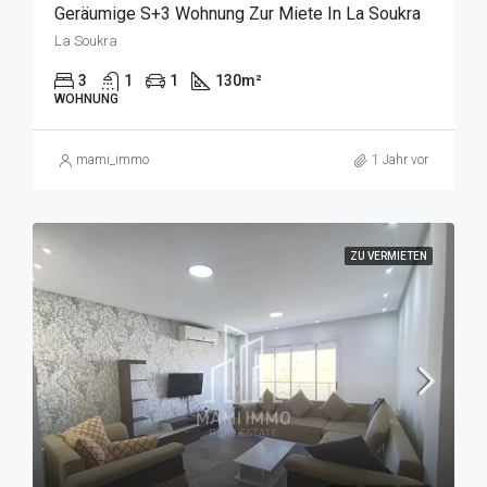
Geräumige S+3 Wohnung Zur Miete In La Soukra
La Soukra
3
1
1
130
m²
WOHNUNG
mami_immo
1 Jahr vor
ZU VERMIETEN