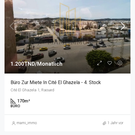
1.200TND/Monatlich
Büro Zur Miete In Cité El Ghazela - 4. Stock
Cité El Ghazela 1, Raoued
170
m²
BÜRO
mami_immo
1 Jahr vor