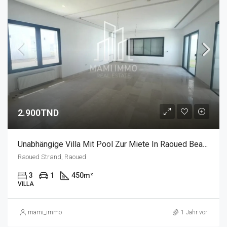
2.900TND
Unabhängige Villa Mit Pool Zur Miete In Raoued Beach - Tunis Bay Project
Raoued Strand, Raoued
3
1
450
m²
VILLA
mami_immo
1 Jahr vor