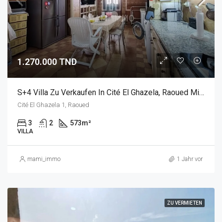
1.270.000 TND
S+4 Villa Zu Verkaufen In Cité El Ghazela, Raoued Mit Pool
Cité El Ghazela 1, Raoued
3
2
573
m²
VILLA
mami_immo
1 Jahr vor
ZU VERMIETEN