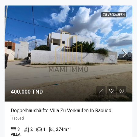
ZU VERKAUFEN
400.000 TND
Doppelhaushälfte Villa Zu Verkaufen In Raoued
Raoued
3
2
1
274
m²
VILLA