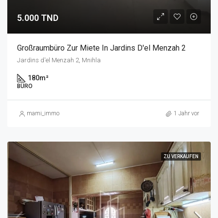
5.000 TND
Großraumbüro Zur Miete In Jardins D'el Menzah 2
Jardins d'el Menzah 2, Mnihla
180
m²
BÜRO
mami_immo
1 Jahr vor
ZU VERKAUFEN