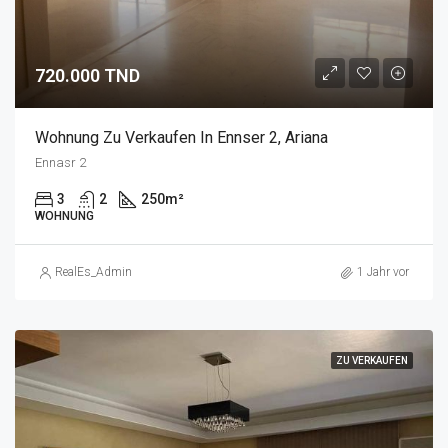
720.000 TND
Wohnung Zu Verkaufen In Ennser 2, Ariana
Ennasr 2
3
2
250
m²
WOHNUNG
RealEs_Admin
1 Jahr vor
ZU VERKAUFEN