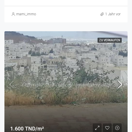
mami_immo
1 Jahr vor
ZU VERKAUFEN
1.600 TND/m²