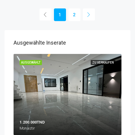
1
2
Ausgewählte Inserate
UFEN
AUSGEWÄHLT
ZU VERKAUFEN
AUS
1.200.000TND
10.
Monastir
Zone