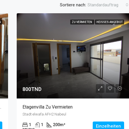
Sortiere nach:
Standardauftrag
N
ZU VERMIETEN
HEISSES ANGEBOT
1.150.000TND
Craxi
800TND
Verkaufen In La Soukra
Etagenvilla Zu Vermieten
Stadt elwafa AFH2 Nabeul
1
1
200
m²
Einzelheiten