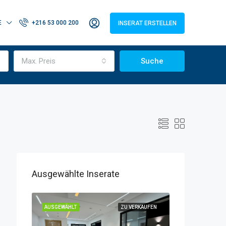
E
+216 53 000 200
INSERAT ERSTELLEN
Max. Preis
Suche
Ausgewählte Inserate
RKAUFEN
AUSGEWÄHLT
ZU VERKAUFEN
AUSGEWÄHLT