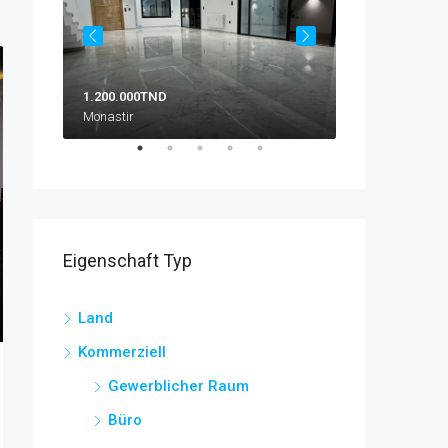
1.200.000TND
10.500TND
Monastir
Zone Crakxi
Eigenschaft Typ
Land
Kommerziell
Gewerblicher Raum
Büro