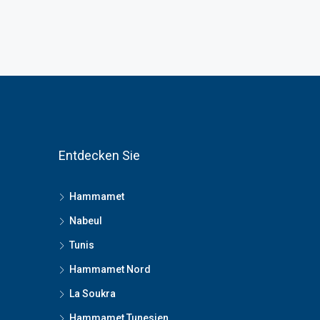
Entdecken Sie
Hammamet
Nabeul
Tunis
Hammamet Nord
La Soukra
Hammamet Tunesien