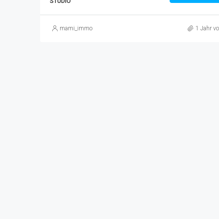
STUDIO
mami_immo
1 Jahr vo