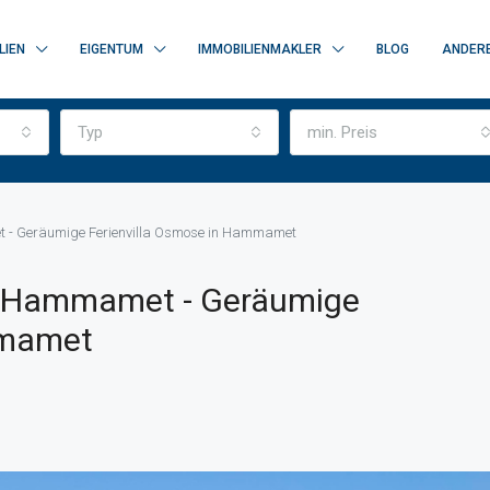
LIEN
EIGENTUM
IMMOBILIENMAKLER
BLOG
ANDER
Typ
min. Preis
et - Geräumige Ferienvilla Osmose in Hammamet
 In Hammamet - Geräumige
mmamet