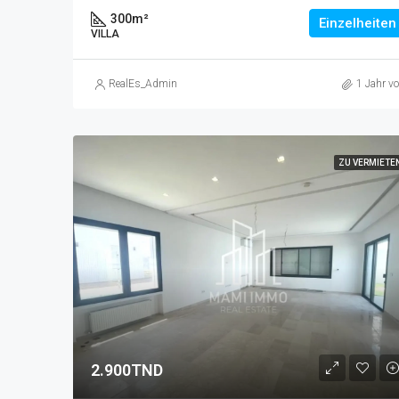
300
m²
Einzelheiten
VILLA
RealEs_Admin
1 Jahr vo
ZU VERMIETE
2.900TND