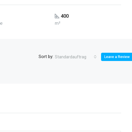
400
ge
m²
Sort by:
Standardauftrag
Leave a Review