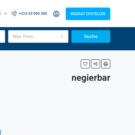
E
+216 53 000 200
INSERAT ERSTELLEN
Max. Preis
Suche
negierbar