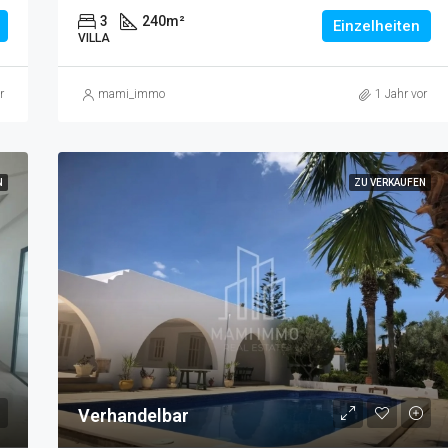
3
240
m²
Einzelheiten
VILLA
r
mami_immo
1 Jahr vor
N
ZU VERKAUFEN
Verhandelbar