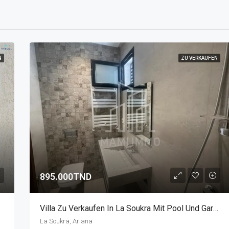
N
ZU VERKAUFEN
895.000TND
Villa Zu Verkaufen In La Soukra Mit Pool Und Garten
La Soukra, Ariana