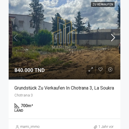
ZU VERKAUFEN
840.000 TND
Grundstück Zu Verkaufen In Chotrana 3, La Soukra
Chotrana 3
700
m²
LAND
mami_immo
1 Jahr vor