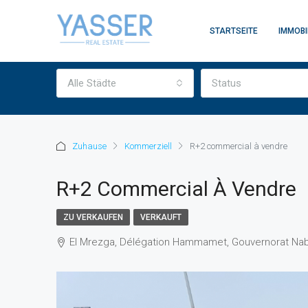
STARTSEITE
IMMOBI
Alle Städte
Status
Zuhause
Kommerziell
R+2 commercial à vendre
R+2 Commercial À Vendre
ZU VERKAUFEN
VERKAUFT
El Mrezga, Délégation Hammamet, Gouvernorat Nab