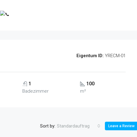
Eigentum ID:
YRECM-01
1
100
Badezimmer
m²
Sort by:
Standardauftrag
Leave a Review