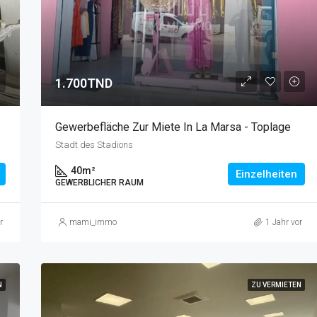
1.700TND
Gewerbefläche Zur Miete In La Marsa - Toplage
Stadt des Stadions
40
m²
Einzelheiten
GEWERBLICHER RAUM
r
mami_immo
1 Jahr vor
N
ZU VERMIETEN