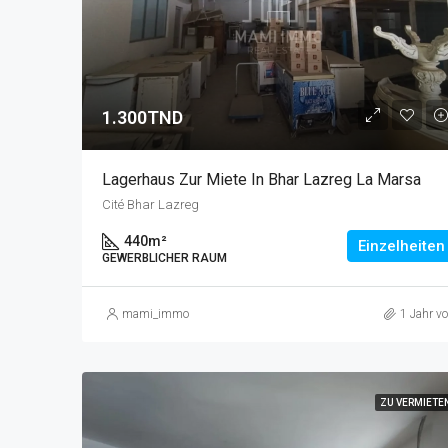
1.300TND
Lagerhaus Zur Miete In Bhar Lazreg La Marsa
Cité Bhar Lazreg
440
m²
Einzelheiten
GEWERBLICHER RAUM
mami_immo
1 Jahr vo
ZU VERMIETE