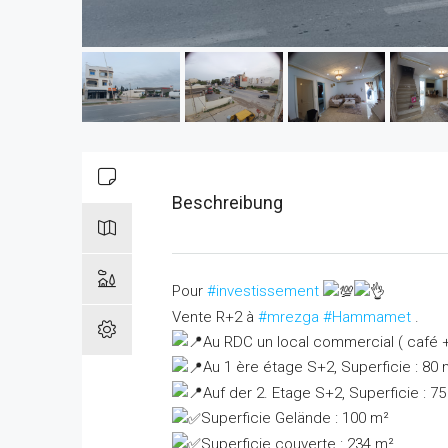
Beschreibung
Pour
#investissement
Vente R+2 à
#mrezga
#Hammamet
.
Au RDC un local commercial ( café 
Au 1 ère étage S+2,
Superficie : 80 
Auf der 2. Etage S+2,
Superficie : 7
Superficie Gelände : 100 m²
Superficie couverte : 234 m²