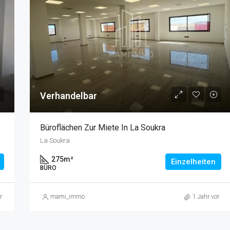
Verhandelbar
2
Büroflächen Zur Miete In La Soukra
La Soukra
275
m²
Einzelheiten
BÜRO
r
mami_immo
1 Jahr vor