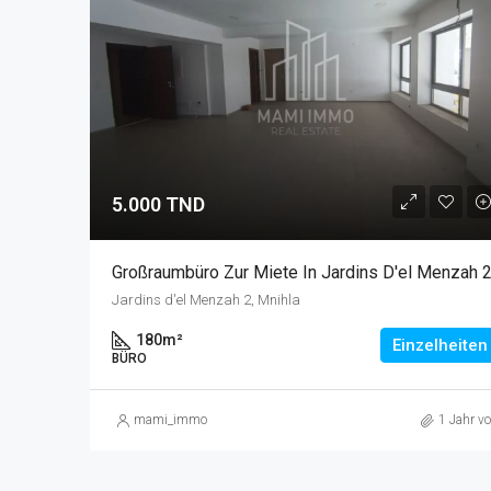
5.000 TND
Großraumbüro Zur Miete In Jardins D'el Menzah 
Jardins d'el Menzah 2, Mnihla
180
m²
Einzelheiten
BÜRO
mami_immo
1 Jahr vo