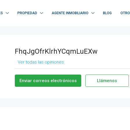
ES
PROPIEDAD
AGENTE INMOBILIARIO
BLOG
OTRO
FhqJgOfrKlrhYCqmLuEXw
Ver todas las opiniones
Enviar correos electrónicos
Llámenos