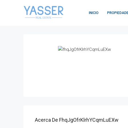
INICIO
PROPIEDAD
Acerca De FhqJgOfrKlrhYCqmLuEXw