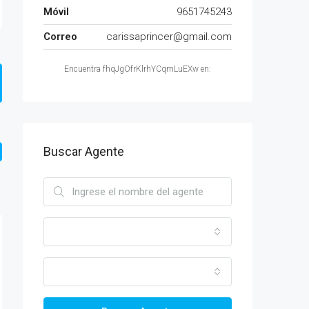
Móvil
9651745243
Correo
carissaprincer@gmail.com
Encuentra fhqJgOfrKlrhYCqmLuEXw en:
Buscar Agente