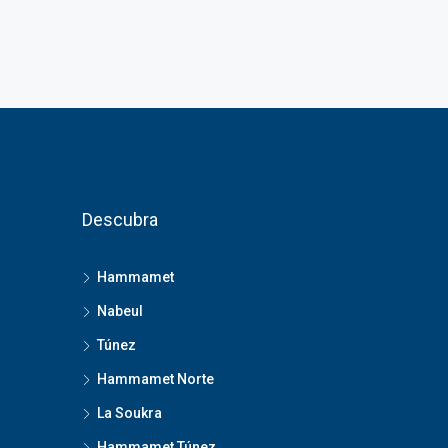
Descubra
Hammamet
Nabeul
Túnez
Hammamet Norte
La Soukra
Hammamet Túnez