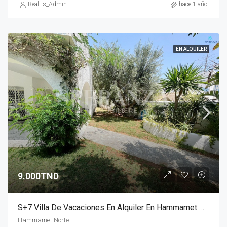
RealEs_Admin
hace 1 año
EN ALQUILER
9.000TND
S+7 Villa De Vacaciones En Alquiler En Hammamet Nord Con Piscina Y Jardín
Hammamet Norte