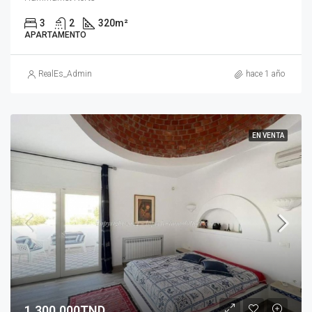
3
2
320
m²
APARTAMENTO
RealEs_Admin
hace 1 año
EN VENTA
1.300.000TND