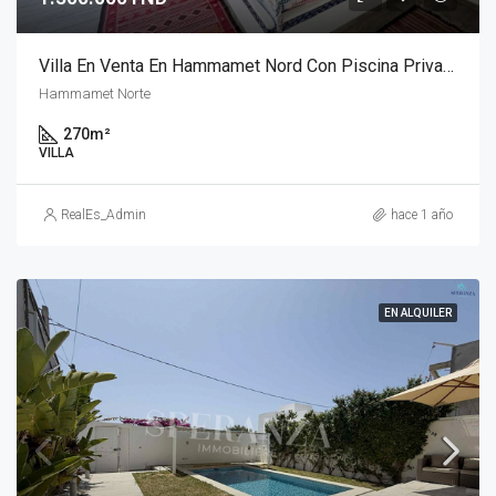
Villa En Venta En Hammamet Nord Con Piscina Privada Y Jardin
Hammamet Norte
270
m²
VILLA
RealEs_Admin
hace 1 año
EN ALQUILER