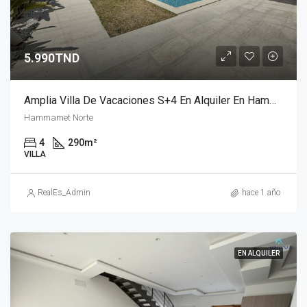
5.990TND
Amplia Villa De Vacaciones S+4 En Alquiler En Hammamet Nord Con Vistas Al Mar Y Piscina
Hammamet Norte
4
290
m²
VILLA
RealEs_Admin
hace 1 año
EN ALQUILER