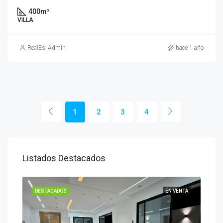
400
m²
VILLA
RealEs_Admin
hace 1 año
1
2
3
4
Listados Destacados
ENTA
DESTACADOS
EN VENTA
DES