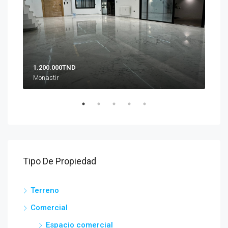
1.200.000TND
10.
Monastir
Zon
Tipo De Propiedad
Terreno
Comercial
Espacio comercial