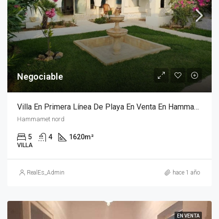
Negociable
Villa En Primera Línea De Playa En Venta En Hammamet Nord
Hammamet nord
5
4
1620
m²
VILLA
RealEs_Admin
hace 1 año
EN VENTA