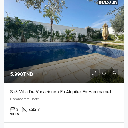
EN ALQUILER
5.990TND
S+3 Villa De Vacaciones En Alquiler En Hammamet Nord Con Vistas Al Mar Y Piscina
Hammamet Norte
3
250
m²
VILLA