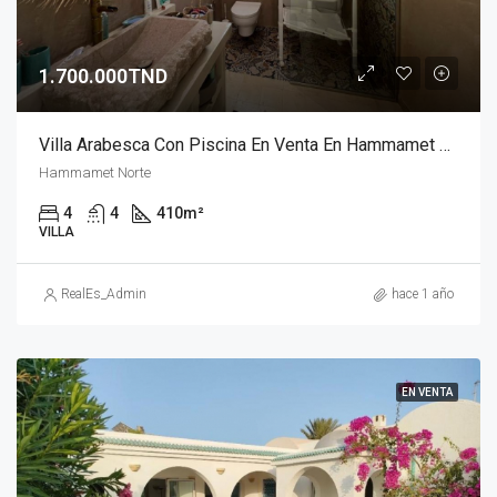
1.700.000TND
Villa Arabesca Con Piscina En Venta En Hammamet Nord
Hammamet Norte
4
4
410
m²
VILLA
RealEs_Admin
hace 1 año
EN VENTA