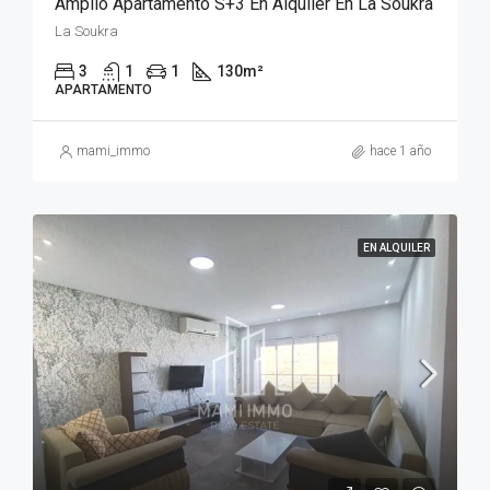
Amplio Apartamento S+3 En Alquiler En La Soukra
La Soukra
3
1
1
130
m²
APARTAMENTO
mami_immo
hace 1 año
EN ALQUILER