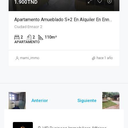
1.900TND
Apartamento Amueblado S+2 En Alquiler En Ennaser 2
Ciudad Ennasr 2
2
2
110
m²
APARTAMENTO
mami_immo
hace 1 año
Anterior
Siguiente