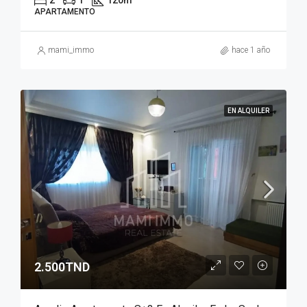
2
1
120
m²
APARTAMENTO
mami_immo
hace 1 año
EN ALQUILER
2.500TND