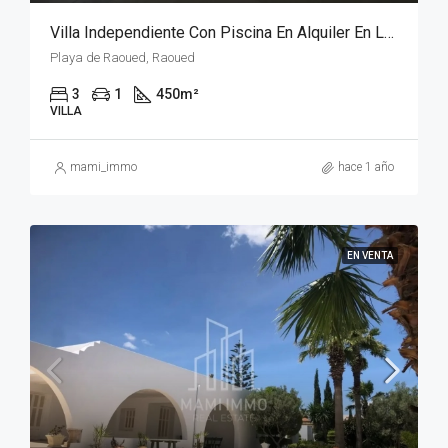
Villa Independiente Con Piscina En Alquiler En La Playa De Raoued - Tunis Bay Project
Playa de Raoued, Raoued
3
1
450
m²
VILLA
mami_immo
hace 1 año
EN VENTA