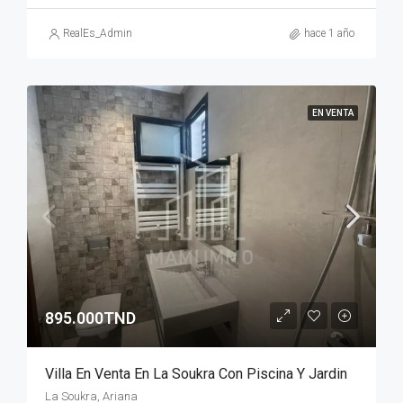
RealEs_Admin
hace 1 año
EN VENTA
895.000TND
Villa En Venta En La Soukra Con Piscina Y Jardin
La Soukra, Ariana