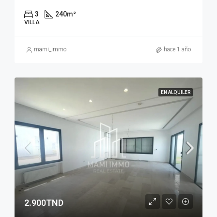
3
240
m²
VILLA
mami_immo
hace 1 año
EN ALQUILER
2.900TND