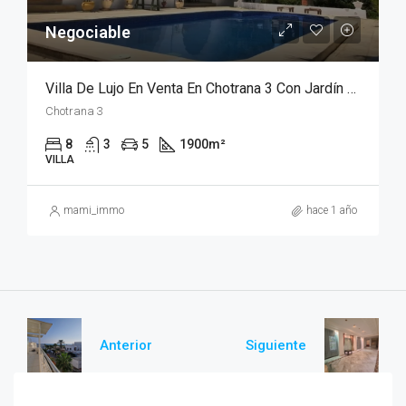
Negociable
Villa De Lujo En Venta En Chotrana 3 Con Jardín Y Piscina
Chotrana 3
8
3
5
1900
m²
VILLA
mami_immo
hace 1 año
Anterior
Siguiente