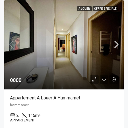
A LOUER
OFFRE SPÉCIALE
0000
Appartement A Louer A Hammamet
hammamet
2
115
m²
APPARTEMENT