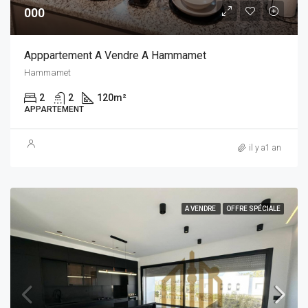
000
Apppartement A Vendre A Hammamet
Hammamet
2
2
120
m²
APPARTEMENT
il y a1 an
A VENDRE
OFFRE SPÉCIALE