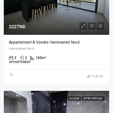
222TND
Appartement A Vendre Hammamet Nord
Hammamet Nord
3
2
160
m²
APPARTEMENT
il y a1 an
A LOUER
OFFRE SPÉCIALE