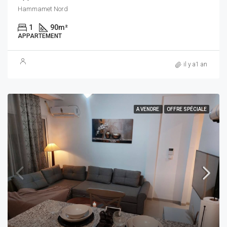
Hammamet Nord
1
90
m²
APPARTEMENT
il y a1 an
A VENDRE
OFFRE SPÉCIALE