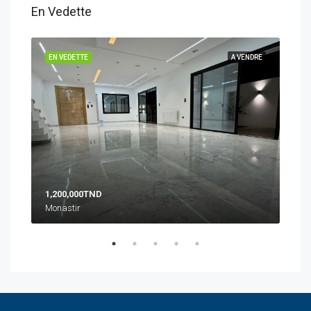
En Vedette
NDRE
EN VEDETTE
A VENDRE
EN 
1,200,000TND
10 
Monastir
Zone