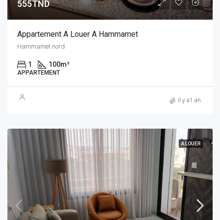
555TND
Appartement A Louer A Hammamet
Hammamet nord
1
100
m²
APPARTEMENT
il y a1 an
A LOUER