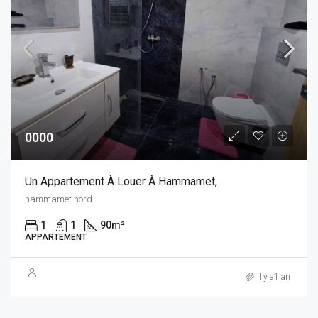
0000
Un Appartement À Louer À Hammamet,
hammamet nord
1
1
90
m²
APPARTEMENT
il y a1 an