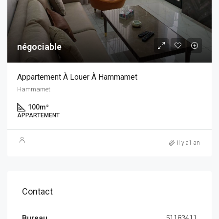
négociable
Appartement À Louer À Hammamet
Hammamet
100
m²
APPARTEMENT
il y a1 an
Contact
Bureau
51183411