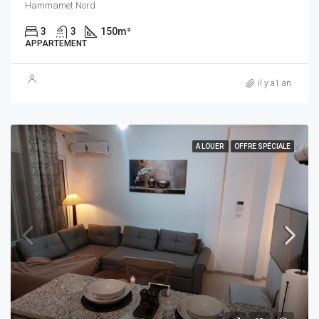
Hammamet Nord
3
3
150
m²
APPARTEMENT
il y a1 an
A LOUER
OFFRE SPÉCIALE