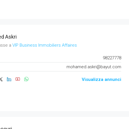
d Askri
usse a
VIP Business Immobiliers Affaires
98227778
mohamed.askri@bayut.com
Visualizza annunci
ccouri