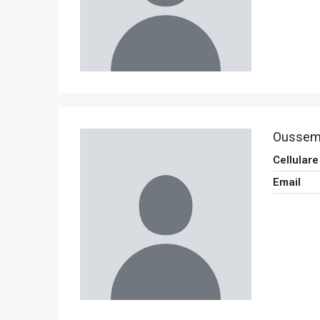
Oussema
Cellulare
Email