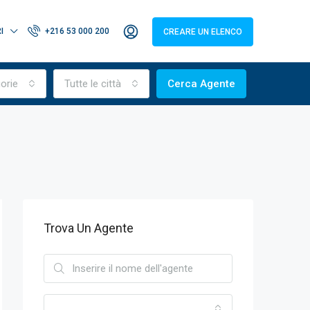
I
+216 53 000 200
CREARE UN ELENCO
gorie
Tutte le città
Cerca Agente
Trova Un Agente