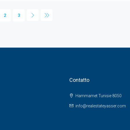
2
3
Contatto
Hammamet Tunisie 8050
info@realestateyasser.com