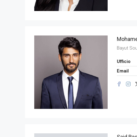
Mohame
Bayut So
Ufficio
Email
Said Ba