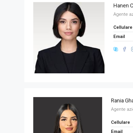
Hanen 
Agente a
Cellulare
Email
Rania Gha
Agente az
Cellulare
Email