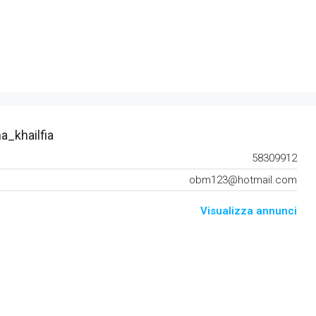
_khailfia
58309912
obm123@hotmail.com
Visualizza annunci