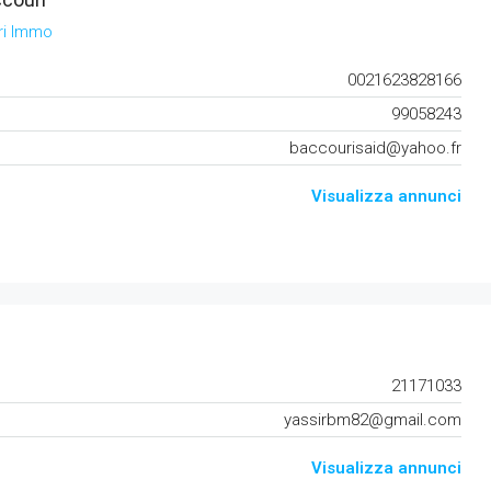
ri Immo
0021623828166
99058243
baccourisaid@yahoo.fr
Visualizza annunci
21171033
yassirbm82@gmail.com
Visualizza annunci