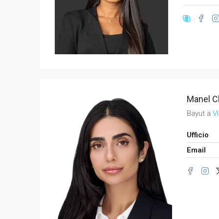
Manel C
Bayut a
V
Ufficio
Email