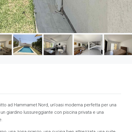
 affitto ad Hammamet Nord, un'oasi moderna perfetta per una
a un giardino lussureggiante con piscina privata e una
e.
orno, una zona pranzo, una cucina ben attrezzata, una suite