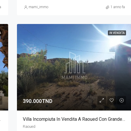
a
mami_immo
1 anno fa
A
IN VENDITA
390.000TND
ino E Piscina
Villa Incompiuta In Vendita A Raoued Con Grande Terreno
Raoued