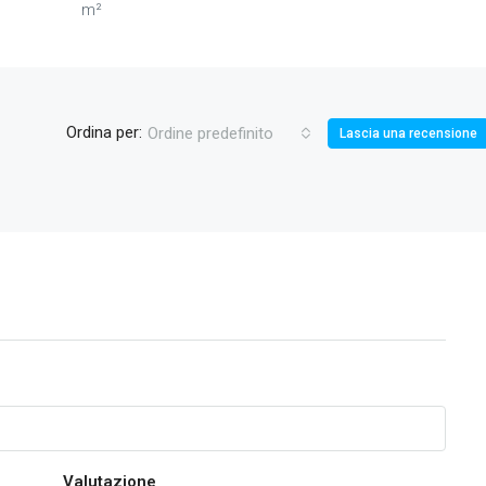
m²
Ordina per:
Ordine predefinito
Lascia una recensione
Valutazione