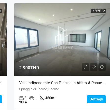
A
IN AFFITTO
2.900TND
o
Villa Indipendente Con Piscina In Affitto A Raoued Beach - Progetto Baia Di Tunisi
Spiaggia di Raoued, Raoued
3
1
450
m²
Dettagli
VILLA