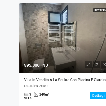
IN VENDIT
895.000TND
Villa In Vendita A La Soukra Con Piscina E Giardin
La Soukra, Ariana
3
240
m²
Dettagli
VILLA