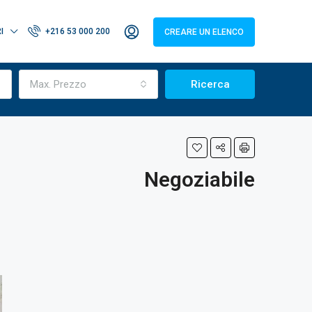
I
+216 53 000 200
CREARE UN ELENCO
Max. Prezzo
Ricerca
Negoziabile