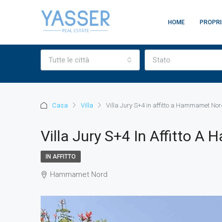
HOME
PROPRI
Tutte le città
Stato
Casa
Villa
Villa Jury S+4 in affitto a Hammamet No
Villa Jury S+4 In Affitto 
IN AFFITTO
Hammamet Nord