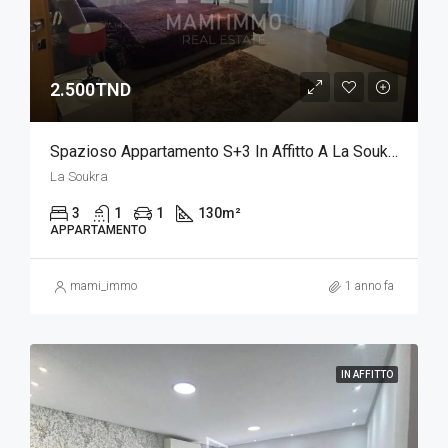
2.500TND
Spazioso Appartamento S+3 In Affitto A La Soukra
La Soukra
3
1
1
130
m²
APPARTAMENTO
mami_immo
1 anno fa
IN AFFITTO