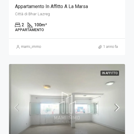
Appartamento In Affitto A La Marsa
Città di Bhar Lazreg
2
100
m²
APPARTAMENTO
mami_immo
1 anno fa
IN AFFITTO