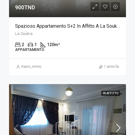
900TND
Spazioso Appartamento S+2 In Affitto A La Soukra
La Soukra
2
1
120
m²
APPARTAMENTO
mami_immo
1 anno fa
IN AFFITTO