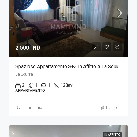
2.500TND
Spazioso Appartamento S+3 In Affitto A La Soukra
La Soukra
3
1
1
130
m²
APPARTAMENTO
mami_immo
1 anno fa
IN AFFITTO