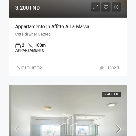
3.200TND
Appartamento In Affitto A La Marsa
Città di Bhar Lazreg
2
100
m²
APPARTAMENTO
mami_immo
1 anno fa
IN AFFITTO