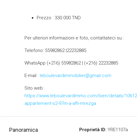
Prezzo : 330.000 TND
Per ulteriori informazioni e foto, contattateci su :
Telefono: 55982862 |22232885
WhatsApp (+216) 55982862 | (+216) 22232885
E-mail :
leboulevardimmobilier@gmail.com
Sito web :
https://www.leboulevardimmo.com/bien/details/10612
appartement-s2-97m-a-afh-mrezga
Panoramica
Proprietà ID:
YRE1107a