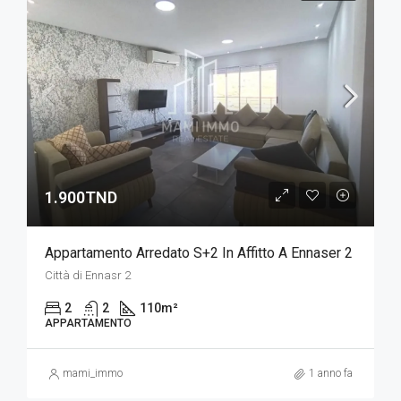
1.900TND
Appartamento Arredato S+2 In Affitto A Ennaser 2
Città di Ennasr 2
2
2
110
m²
APPARTAMENTO
mami_immo
1 anno fa