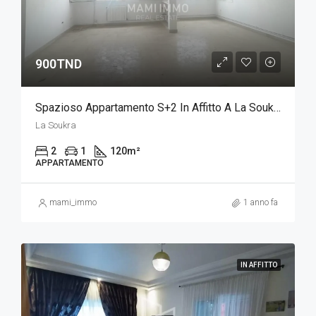
900TND
Spazioso Appartamento S+2 In Affitto A La Soukra
La Soukra
2
1
120
m²
APPARTAMENTO
mami_immo
1 anno fa
IN AFFITTO