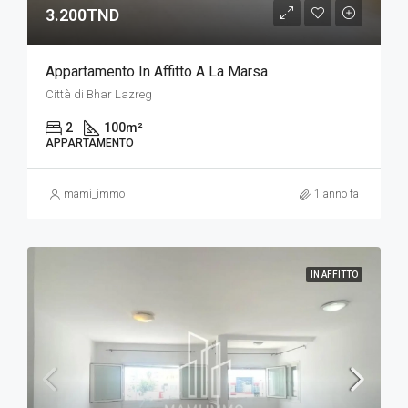
3.200TND
Appartamento In Affitto A La Marsa
Città di Bhar Lazreg
2
100
m²
APPARTAMENTO
mami_immo
1 anno fa
IN AFFITTO