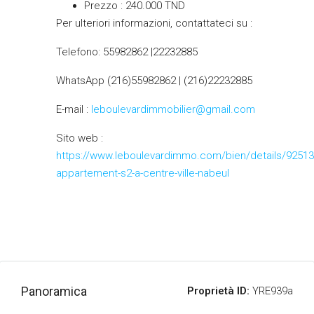
Prezzo : 240.000 TND
Per ulteriori informazioni, contattateci su :
Telefono: 55982862 |22232885
WhatsApp (216)55982862 | (216)22232885
E-mail :
leboulevardimmobilier@gmail.com
Sito web :
https://www.leboulevardimmo.com/bien/details/92513
appartement-s2-a-centre-ville-nabeul
Panoramica
Proprietà ID:
YRE939a