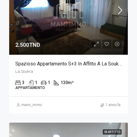
2.500TND
Spazioso Appartamento S+3 In Affitto A La Soukra
La Soukra
3
1
1
130
m²
APPARTAMENTO
mami_immo
1 anno fa
IN AFFITTO