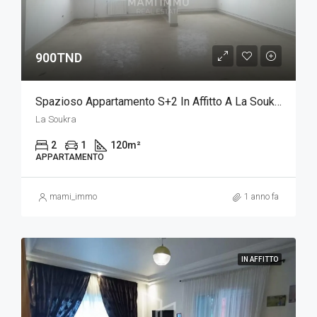
900TND
Spazioso Appartamento S+2 In Affitto A La Soukra
La Soukra
2
1
120
m²
APPARTAMENTO
mami_immo
1 anno fa
IN AFFITTO