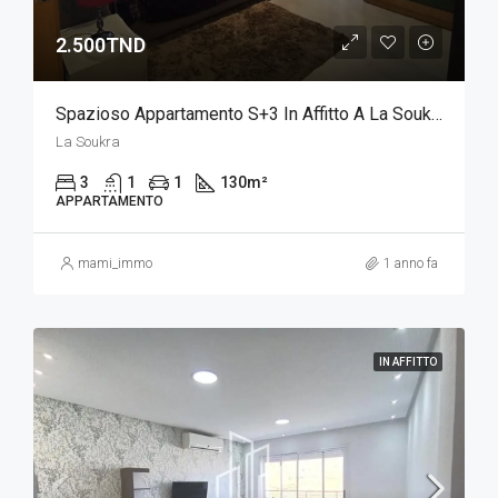
2.500TND
Spazioso Appartamento S+3 In Affitto A La Soukra
La Soukra
3
1
1
130
m²
APPARTAMENTO
mami_immo
1 anno fa
IN AFFITTO