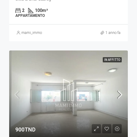
2
100
m²
APPARTAMENTO
mami_immo
1 anno fa
IN AFFITTO
900TND