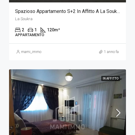
Spazioso Appartamento S+2 In Affitto A La Soukra
La Soukra
2
1
120
m²
APPARTAMENTO
mami_immo
1 anno fa
IN AFFITTO