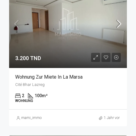
3.200 TND
Wohnung Zur Miete In La Marsa
Cité Bhar Lazreg
2
100
m²
WOHNUNG
mami_immo
1 Jahr vor