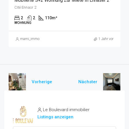
Möblierte S+2 Wohnung Zur Miete In Ennaser 2
Cité Ennasr 2
2
2
110
m²
WOHNUNG
mami_immo
1 Jahr vor
Vorherige
Nächster
Le Boulevard immobilier
Listings anzeigen