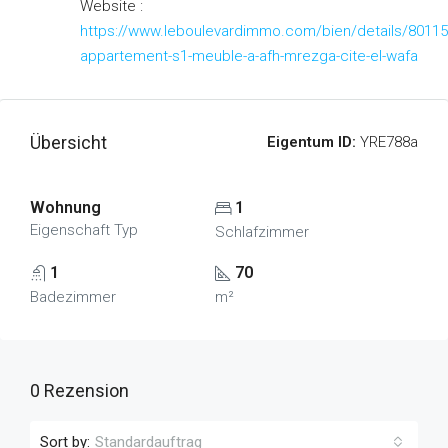
Website :
https://www.leboulevardimmo.com/bien/details/80115
appartement-s1-meuble-a-afh-mrezga-cite-el-wafa
Übersicht
Eigentum ID:
YRE788a
Wohnung
1
Eigenschaft Typ
Schlafzimmer
1
70
Badezimmer
m²
0 Rezension
Sort by:
Standardauftrag