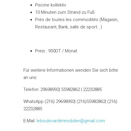
Piscine kollektiv
10 Minuten zum Strand zu Fuß
Près de toutes les commodités (Magasin,
Restaurant, Bank, salle de sport...)
Preis : 950DT / Monat
Für weitere Informationen wenden Sie sich bitte
an uns:
Telefon: 29698992| 55982862 | 22232885
WhatsApp (216) 29698992| (216)55982862| (216)
22232885
E-Mail:
leboulevardimmobilier@gmail.com