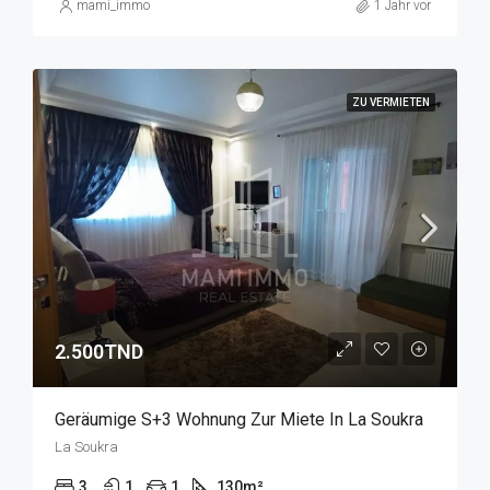
mami_immo
1 Jahr vor
ZU VERMIETEN
2.500TND
Geräumige S+3 Wohnung Zur Miete In La Soukra
La Soukra
3
1
1
130
m²