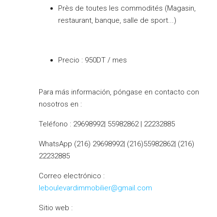
Près de toutes les commodités (Magasin,
restaurant, banque, salle de sport...)
Precio : 950DT / mes
Para más información, póngase en contacto con
nosotros en :
Teléfono : 29698992| 55982862 | 22232885
WhatsApp (216) 29698992| (216)55982862| (216)
22232885
Correo electrónico :
leboulevardimmobilier@gmail.com
Sitio web :