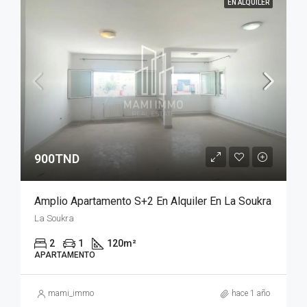
EN ALQUILER
900TND
Amplio Apartamento S+2 En Alquiler En La Soukra
La Soukra
2
1
120
m²
APARTAMENTO
mami_immo
hace 1 año