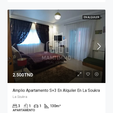
EN ALQUILER
2.500TND
Amplio Apartamento S+3 En Alquiler En La Soukra
La Soukra
3
1
1
130
m²
APARTAMENTO