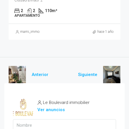
Ciudad Ennasr 2
2
2
110
m²
APARTAMENTO
mami_immo
hace 1 año
Anterior
Siguiente
Le Boulevard immobilier
Ver anuncios