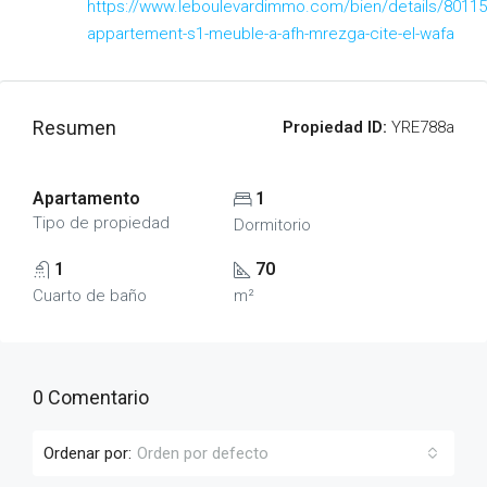
https://www.leboulevardimmo.com/bien/details/80115
appartement-s1-meuble-a-afh-mrezga-cite-el-wafa
Resumen
Propiedad ID:
YRE788a
Apartamento
1
Tipo de propiedad
Dormitorio
1
70
Cuarto de baño
m²
0 Comentario
Ordenar por:
Orden por defecto