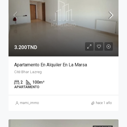
3.200TND
Apartamento En Alquiler En La Marsa
Cité Bhar Lazreg
2
100
m²
APARTAMENTO
mami_immo
hace 1 año