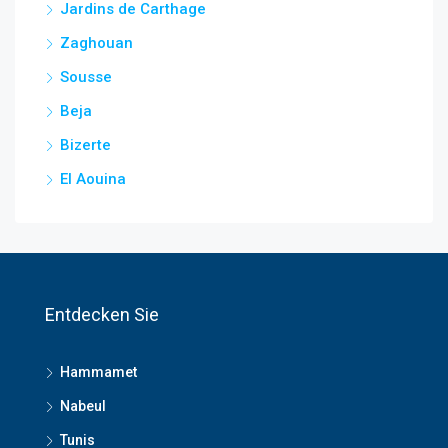
Jardins de Carthage
Zaghouan
Sousse
Beja
Bizerte
El Aouina
Entdecken Sie
Hammamet
Nabeul
Tunis