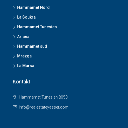
Hammamet Nord
La Soukra
Hammamet Tunesien
Ariana
Hammamet sud
Mrezga
La Marsa
Kontakt
Hammamet Tunesien 8050
info@realestateyasser.com