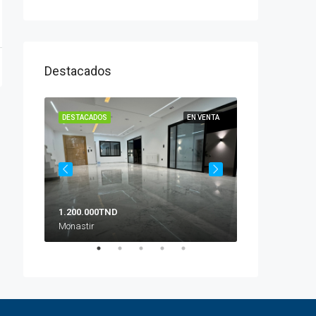
Destacados
N VENTA
DESTACADOS
EN VENTA
DESTACADOS
1.200.000TND
10.500TND
Monastir
Zona Crakxi