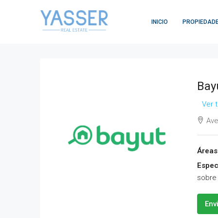
INICIO
PROPIEDAD
Bay
Ver 
Ave
Áreas 
Espec
sobre 
Env