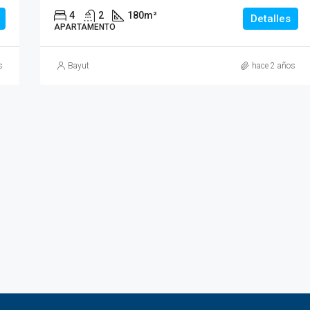
4
2
180
m²
Detalles
APARTAMENTO
s
Bayut
hace 2 años
DESTACADOS
E
1.150.000TND
Craxi