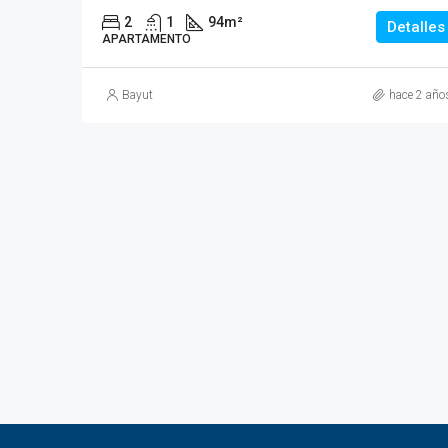
2
1
94
m²
Detalles
APARTAMENTO
Bayut
hace 2 año