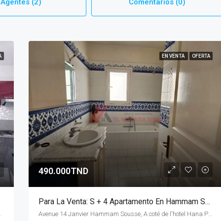
Agentes (2)
Comentarios (0)
A
EN VENTA
OFERTA
490.000TND
Para La Venta: S + 4 Apartamento En Hammam Sousse.
'hôtel Hana palace
Avenue 14 Janvier Hammam Sousse, A coté de l'hotel Hana Palace