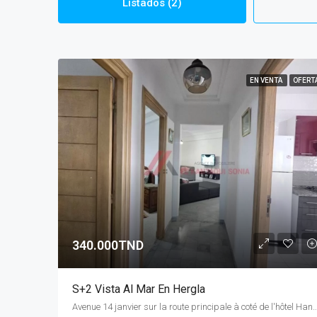
Listados (2)
EN VENTA
OFERT
340.000TND
S+2 Vista Al Mar En Hergla
Avenue 14 janvier sur la route principale à coté de l