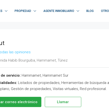
ES
PROPIEDAD
AGENTE INMOBILIARIO
BLOG
OTRO
ut
todas las opiniones
nida Habib Bourguiba, Hammamet, Túnez
de servicio:
Hammamet, Hammamet Sur
ialidades:
Listados de propiedades, Herramientas de búsqueda a
plano, Gestión de propiedades, Visitas virtuales, Red profesional.
iar correo electrónico
Llamar