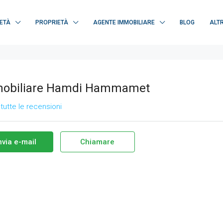
ETÀ
PROPRIETÀ
AGENTE IMMOBILIARE
BLOG
ALTR
obiliare Hamdi Hammamet
tutte le recensioni
nvia e-mail
Chiamare