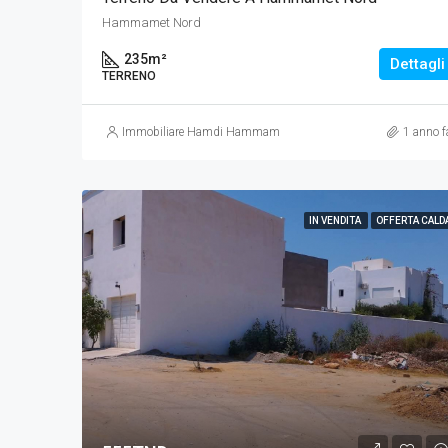
Hammamet Nord
235
m²
Dettagli
TERRENO
Immobiliare Hamdi Hammamet
1 anno f
IN VENDITA
OFFERTA CALD