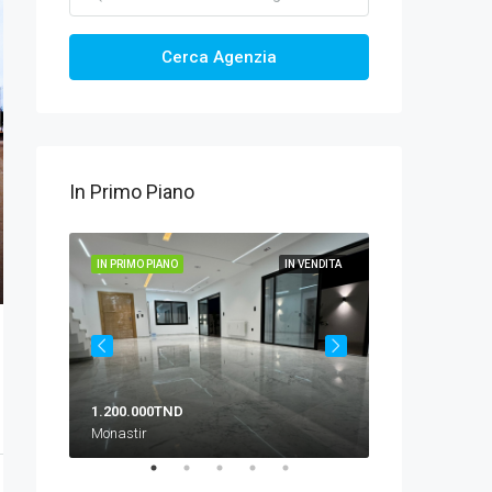
Cerca Agenzia
In Primo Piano
 VENDITA
IN PRIMO PIANO
IN VENDITA
IN PRIMO PIANO
1.200.000TND
10.500TND
Monastir
Zona Crakxi