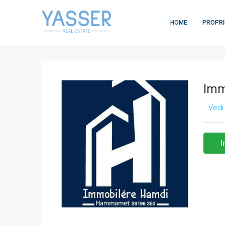
HOME
PROPRI
Imm
Vedi 
I