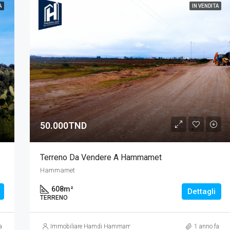
A
IN VENDITA
50.000TND
IN PRIMO PIANO
IN
Terreno Da Vendere A Hammamet
Hammamet
608
m²
Dettagli
1.150.000TND
TERRENO
Craxi
a
Immobiliare Hamdi Hammamet
1 anno fa