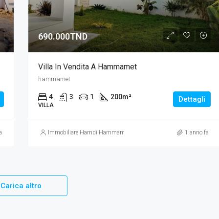
690.000TND
Villa In Vendita A Hammamet
hammamet
4
3
1
200
m²
Dettagli
VILLA
a
Immobiliare Hamdi Hammamet
1 anno fa
Carica altro