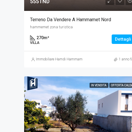
555TND
Terreno Da Vendere A Hammamet Nord
hammemet zona turistica
270
m²
Dettagli
VILLA
Immobiliare Hamdi Hammamet
1 anno f
IN VENDITA
OFFERTA CALD