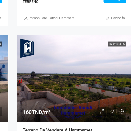
TERRENO
a
Immobiliare Hamdi Hammamet
1 anno fa
A
IN VENDITA
160TND/m²
Terreno Da Vendere A Hammamet