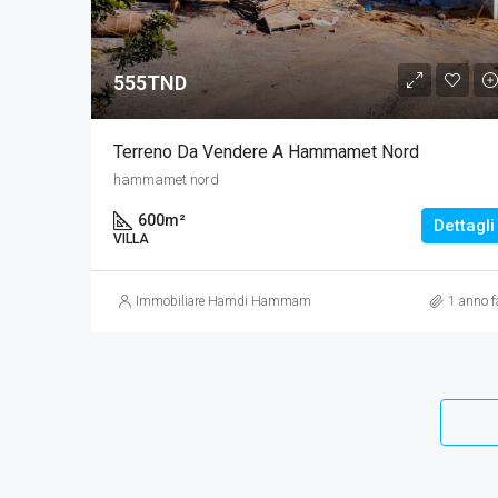
555TND
Terreno Da Vendere A Hammamet Nord
hammamet nord
600
m²
Dettagli
VILLA
Immobiliare Hamdi Hammamet
1 anno f