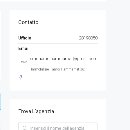
Contatto
Ufficio
28198350
Email
immohamdihammamet@gmail.com
Trova
Immobilière Hamdi Hammamet su:
Trova L'agenzia