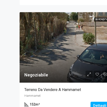
IN VENDIT
Negoziabile
Terreno Da Vendere A Hammamet
Hammamet
152
m²
Dettagli