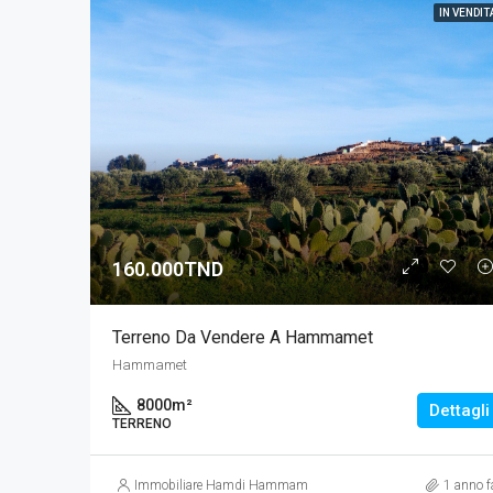
IN VENDIT
160.000TND
Terreno Da Vendere A Hammamet
Hammamet
8000
m²
Dettagli
TERRENO
Immobiliare Hamdi Hammamet
1 anno f