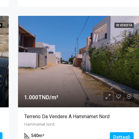
A
IN VENDITA
1.000TND/m²
Terreno Da Vendere A Hammamet Nord
Hammamet nord
540
m²
Dettagli