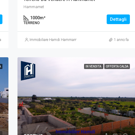
Hammamet
1000
m²
Dettagli
TERRENO
a
Immobiliare Hamdi Hammamet
1 anno fa
A
IN VENDITA
OFFERTA CALDA