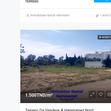
TERRENO
Immobiliare Hamdi Hammamet
1 anno f
IN VENDIT
1.500TND/m²
Terreno Da Vendere A Hammamet Nord