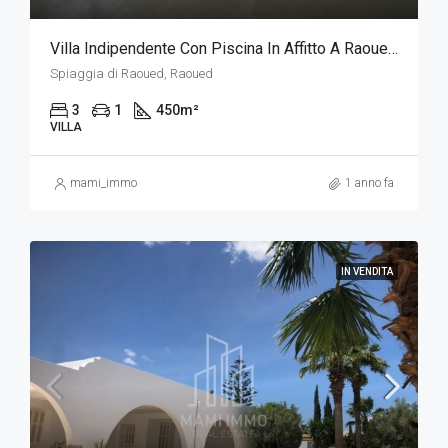
Villa Indipendente Con Piscina In Affitto A Raoued Beach - Progetto Baia Di Tunisi
Spiaggia di Raoued, Raoued
3
1
450
m²
VILLA
mami_immo
1 anno fa
IN VENDITA