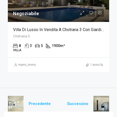
Negoziabile
Villa Di Lusso In Vendita A Chotrana 3 Con Giardino E Piscina
Chotrana 3
8
3
5
1900
m²
VILLA
mami_immo
1 anno fa
Precedente
Successivo