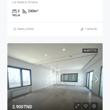
La Soukra, Ariana
3
240
m²
VILLA
mami_immo
1 anno fa
IN AFFITTO
2.900TND