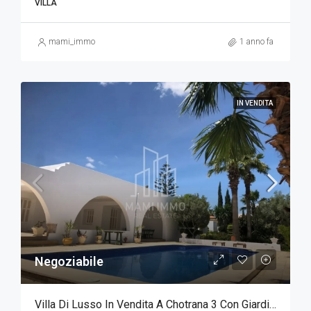
VILLA
mami_immo
1 anno fa
IN VENDITA
Negoziabile
Villa Di Lusso In Vendita A Chotrana 3 Con Giardino E Piscina