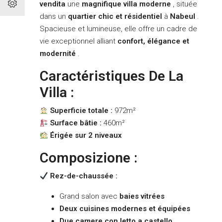
vendita
une
magnifique villa moderne
, située
dans un
quartier chic et résidentiel
à
Nabeul
.
Spacieuse et lumineuse, elle offre un cadre de
vie exceptionnel alliant
confort, élégance et
modernité
.
Caractéristiques De La
Villa :
Superficie totale :
972m²
Surface bâtie :
460m²
Érigée sur 2 niveaux
Composizione :
Rez-de-chaussée :
Grand salon avec
baies vitrées
Deux cuisines modernes et équipées
Due camere con letto a castello