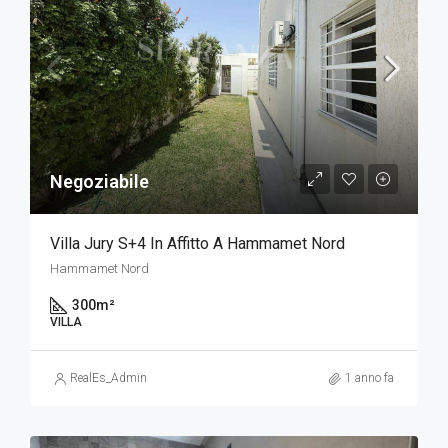
Negoziabile
Villa Jury S+4 In Affitto A Hammamet Nord
Hammamet Nord
300
m²
VILLA
RealEs_Admin
1 anno fa