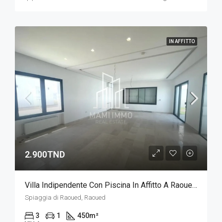
IN AFFITTO
2.900TND
Villa Indipendente Con Piscina In Affitto A Raoued Beach - Progetto Baia Di Tunisi
Spiaggia di Raoued, Raoued
3
1
450
m²