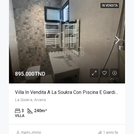
IN VENDITA
895.000TND
Villa In Vendita A La Soukra Con Piscina E Giardino
La Soukra, Ariana
3
240
m²
VILLA
mami_immo
1 anno fa