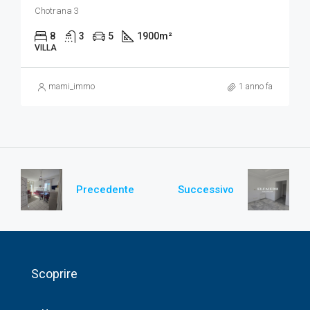
Chotrana 3
8
3
5
1900
m²
VILLA
mami_immo
1 anno fa
Precedente
Successivo
Scoprire