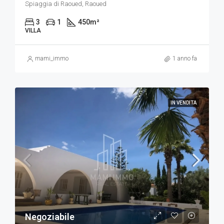
Spiaggia di Raoued, Raoued
3
1
450
m²
VILLA
mami_immo
1 anno fa
IN VENDITA
Negoziabile