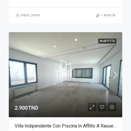
mami_immo
1 anno fa
IN AFFITTO
2.900TND
Villa Indipendente Con Piscina In Affitto A Raoued Beach - Progetto Baia Di Tunisi