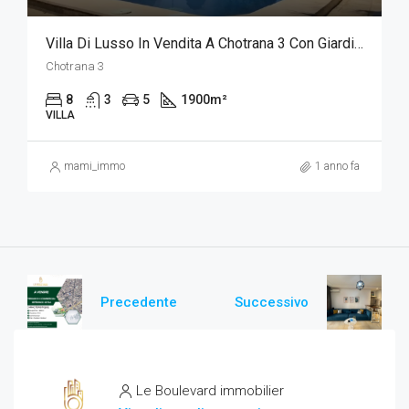
Villa Di Lusso In Vendita A Chotrana 3 Con Giardino E Piscina
Chotrana 3
8
3
5
1900
m²
VILLA
mami_immo
1 anno fa
Precedente
Successivo
Le Boulevard immobilier