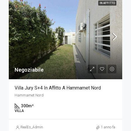
IN AFFITTO
Negoziabile
Villa Jury S+4 In Affitto A Hammamet Nord
Hammamet Nord
300
m²
VILLA
RealEs_Admin
1 anno fa