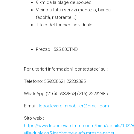
9 km da la plage deux-oued
Vicino a tutti i servizi (negozio, banca,
facoltà, ristorante...)
Titolo del foncier individuale
Prezzo : 525.000TND
Per ulteriori informazioni, contattateci su :
Telefono: 55982862 | 22232885
WhatsApp (216)55982862| (216) 22232885
E-mail :
leboulevardimmobilier@gmail.com
Sito web :
https://www.leboulevardimmo.com/bien/details/10328
villa-duplex-s5-inachevee-a-afh-mrezga-nabeul