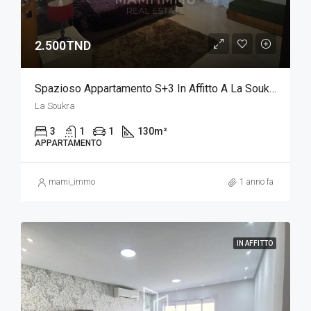
2.500TND
Spazioso Appartamento S+3 In Affitto A La Soukra
La Soukra
3
1
1
130
m²
APPARTAMENTO
mami_immo
1 anno fa
IN AFFITTO