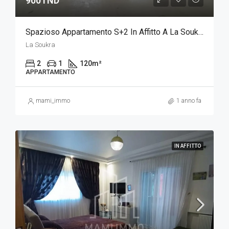
900TND
Spazioso Appartamento S+2 In Affitto A La Soukra
La Soukra
2
1
120
m²
APPARTAMENTO
mami_immo
1 anno fa
IN AFFITTO