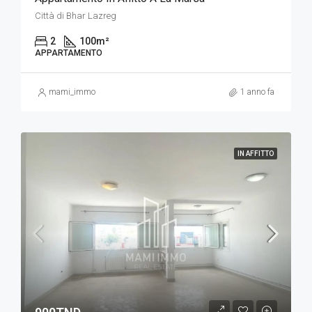
Città di Bhar Lazreg
2
100
m²
APPARTAMENTO
mami_immo
1 anno fa
IN AFFITTO