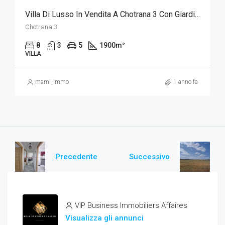
Villa Di Lusso In Vendita A Chotrana 3 Con Giardino E Piscina
Chotrana 3
8
3
5
1900
m²
VILLA
mami_immo
1 anno fa
Precedente
Successivo
VIP Business Immobiliers Affaires
Visualizza gli annunci