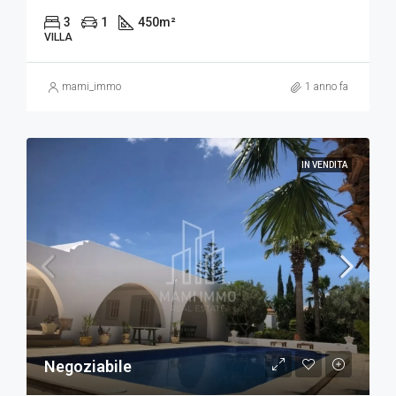
3
1
450
m²
VILLA
mami_immo
1 anno fa
IN VENDITA
Negoziabile