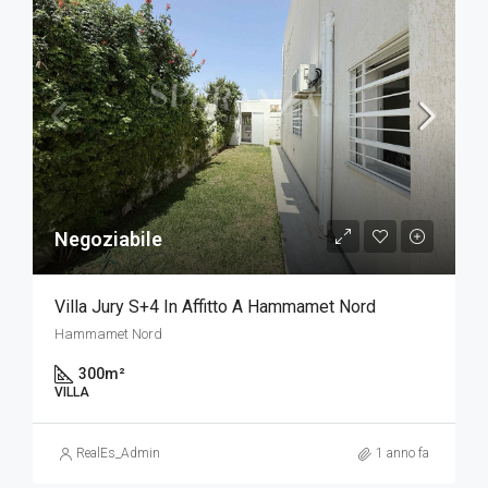
Negoziabile
Villa Jury S+4 In Affitto A Hammamet Nord
Hammamet Nord
300
m²
VILLA
RealEs_Admin
1 anno fa