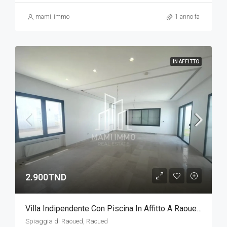
mami_immo
1 anno fa
IN AFFITTO
2.900TND
Villa Indipendente Con Piscina In Affitto A Raoued Beach - Progetto Baia Di Tunisi
Spiaggia di Raoued, Raoued