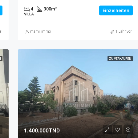
4
300
m²
Einzelheiten
VILLA
r
mami_immo
1 Jahr vor
N
ZU VERKAUFEN
1.400.000TND