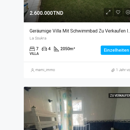
2.600.000TND
Geräumige Villa Mit Schwimmbad Zu
La Soukra
7
4
2050
m²
Einzelheiten
VILLA
mami_immo
1 Jahr vo
ZU VERKAUFE