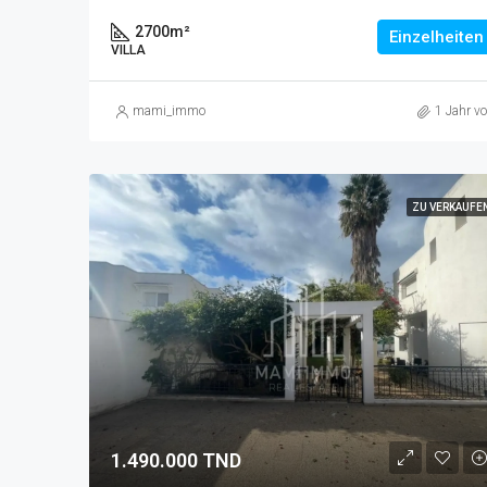
2700
m²
Einzelheiten
VILLA
mami_immo
1 Jahr vo
ZU VERKAUFE
1.490.000 TND