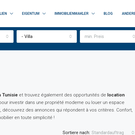
LIEN
EIGENTUM
IMMOBILIENMAKLER
BLOG
ANDER
- Villa
min. Preis
n Tunisie
et trouvez également des opportunités de
location
pour investir dans une propriété moderne ou louer un espace
êt, découvrez des annonces qui répondent à vos critères. Confort,
obilier en toute simplicité !
AUSGEWÄHLT
ZU VE
Sortiere nach:
Standardauftrag