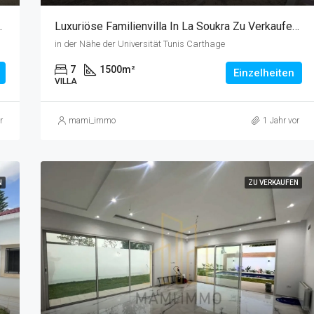
bad Und Grillplatz
Luxuriöse Familienvilla In La Soukra Zu Verkaufen - Im Bau
in der Nähe der Universität Tunis Carthage
7
1500
m²
Einzelheiten
VILLA
r
mami_immo
1 Jahr vor
N
ZU VERKAUFEN