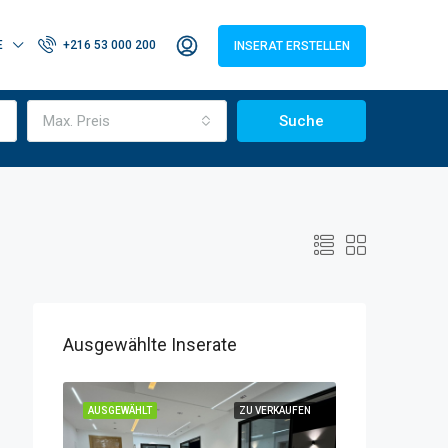
E
+216 53 000 200
INSERAT ERSTELLEN
Max. Preis
Suche
Ausgewählte Inserate
RKAUFEN
AUSGEWÄHLT
ZU VERKAUFEN
AUSGEWÄHLT