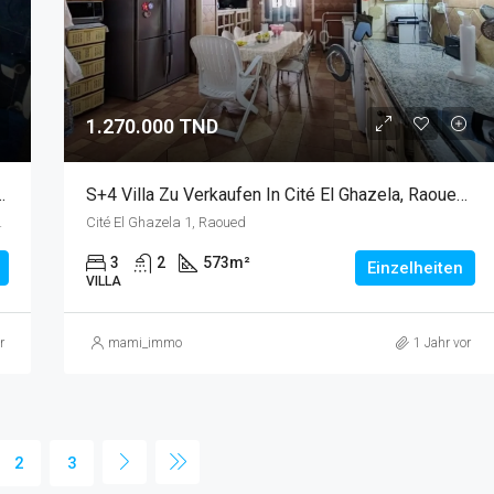
1.270.000 TND
erkaufen In Chotrana 3, La Soukra
S+4 Villa Zu Verkaufen In Cité El Ghazela, Raoued Mit Pool
a, 2036, Tunesien
Cité El Ghazela 1, Raoued
3
2
573
m²
Einzelheiten
VILLA
r
mami_immo
1 Jahr vor
2
3