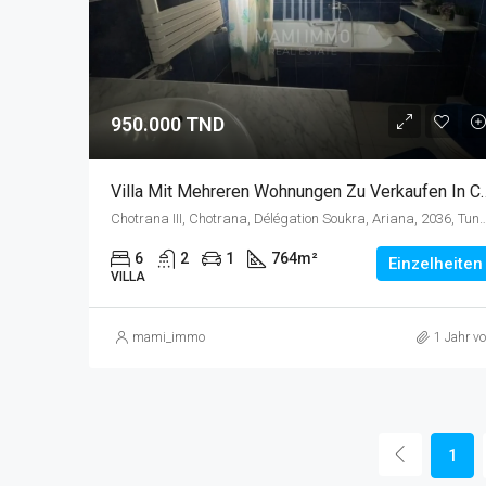
950.000 TND
Villa Mit Mehreren Wohnungen Zu V
Chotrana III, Chotrana, Délégation Soukra, Arian
6
2
1
764
m²
Einzelheiten
VILLA
mami_immo
1 Jahr vo
1