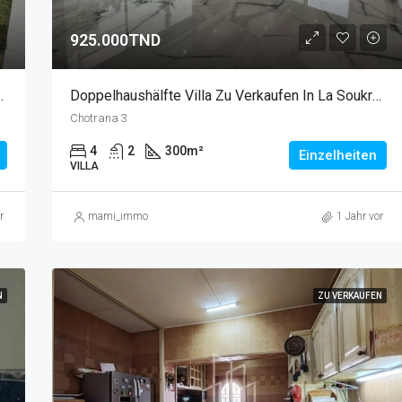
925.000TND
 Verkaufen In La Soukra
Doppelhaushälfte Villa Zu Verkaufen In La Soukra, Chotrana 3
Chotrana 3
4
2
300
m²
Einzelheiten
VILLA
r
mami_immo
1 Jahr vor
N
ZU VERKAUFEN