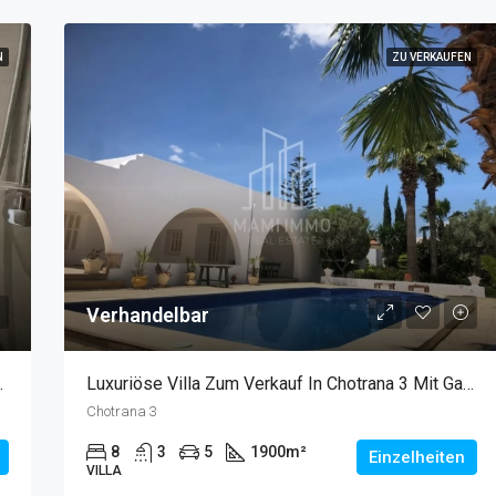
N
ZU VERKAUFEN
1.150.000TND
Craxi
Verhandelbar
 Pool Und Garten
Luxuriöse Villa Zum Verkauf In Chotrana 3 Mit Garten Und Pool
Chotrana 3
8
3
5
1900
m²
Einzelheiten
VILLA