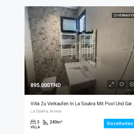
ZU VERKAUFE
895.000TND
Villa Zu Verkaufen In La Soukra Mit
La Soukra, Ariana
3
240
m²
Einzelheiten
VILLA