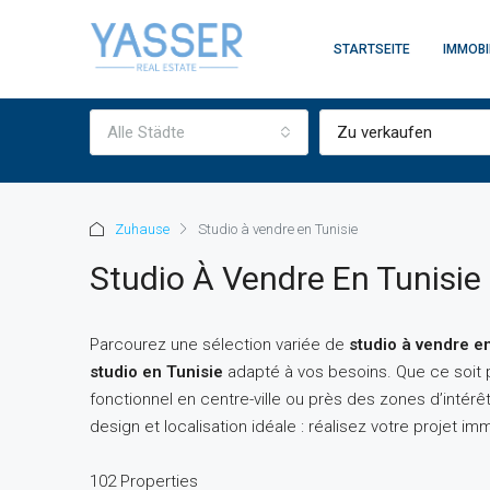
STARTSEITE
IMMOBI
Alle Städte
Zu verkaufen
Zuhause
Studio à vendre en Tunisie
Studio À Vendre En Tunisie
Parcourez une sélection variée de
studio à vendre e
studio en Tunisie
adapté à vos besoins. Que ce soit 
fonctionnel en centre-ville ou près des zones d’intér
design et localisation idéale : réalisez votre projet imm
102 Properties