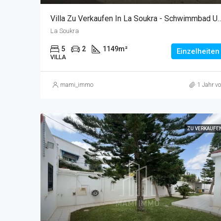
Villa Zu Verkaufen In La Soukra - Schwimm
La Soukra
5
2
1149
m²
Einzelheiten
VILLA
mami_immo
1 Jahr vo
ZU VERKAUFE