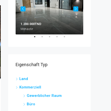
1.200.000TND
10.500TND
Monastir
Zone Crakxi
Eigenschaft Typ
Land
Kommerziell
Gewerblicher Raum
Büro