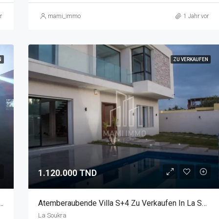
r
mami_immo
1 Jahr vor
N
ZU VERKAUFEN
1.120.000 TND
 Verkaufen In Raoued Mit Großem Grundstück
Atemberaubende Villa S+4 Zu Verkaufen In La Soukra - Mit Schwimmbad
La Soukra