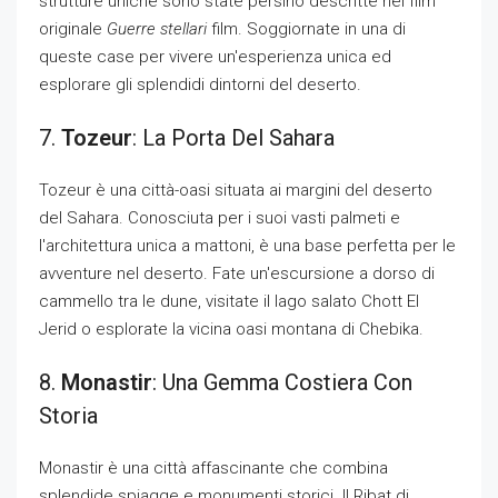
strutture uniche sono state persino descritte nel film
originale
Guerre stellari
film. Soggiornate in una di
queste case per vivere un'esperienza unica ed
esplorare gli splendidi dintorni del deserto.
7.
Tozeur
: La Porta Del Sahara
Tozeur è una città-oasi situata ai margini del deserto
del Sahara. Conosciuta per i suoi vasti palmeti e
l'architettura unica a mattoni, è una base perfetta per le
avventure nel deserto. Fate un'escursione a dorso di
cammello tra le dune, visitate il lago salato Chott El
Jerid o esplorate la vicina oasi montana di Chebika.
8.
Monastir
: Una Gemma Costiera Con
Storia
Monastir è una città affascinante che combina
splendide spiagge e monumenti storici. Il Ribat di